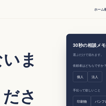
ホーム
30秒の相談メモ
ないま
選ぶだけで送れます。
依頼者はどちらですか
個人
法人
くださ
手伝って欲しいこと
印刷物
パンフ