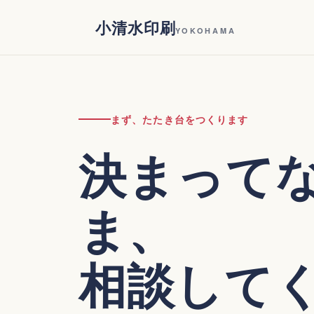
Skip
小清水印刷
to
YOKOHAMA
content
まず、たたき台をつくります
決まって
ま、
相談して