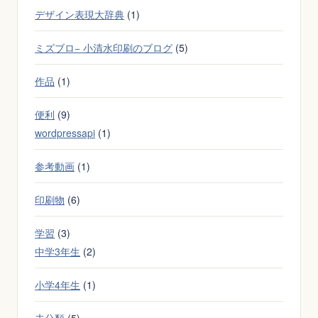
を
デザイン表現大辞典
(1)
公
開
ミズブロ− 小清水印刷のブログ
(5)
し
作品
(1)
た
い
便利
(9)
人
の
wordpressapi
(1)
た
参考動画
(1)
め
の
印刷物
(6)
お
す
学習
(3)
す
中学3年生
(2)
め
サ
小学4年生
(1)
ー
ビ
未分類
(5)