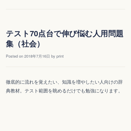
学
4
年
生
割
テスト70点台で伸び悩む人用問題
る
集（社会）
数
が
Posted on
2018年7月16日
by
print
2
桁
の
計
徹底的に流れを覚えたい、知識を増やしたい人向けの辞
算
典教材。テスト範囲を眺めるだけでも勉強になります。