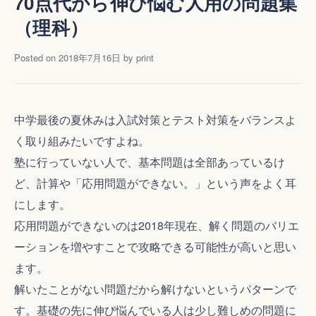
70点代から伸び悩む人用の問題集
で
（理科）
伸
び
Posted on
2018年7月16日
by
print
悩
む
人
用
中学最後の夏休みは入試対策とテスト対策をバランスよ
問
く取り組みたいですよね。
題
塾に行っていない人で、基本問題は全部あっているけ
集
（社
ど、計算や「応用問題ができない。」という声をよく耳
会）
にします。
応用問題ができないのは2018年現在、解く問題のバリエ
ーションを増やすことで攻略できる可能性が高いと思い
ます。
解いたことがない問題だから解けないというパターンで
す。基礎の先に伸び悩んでいる人は少し難しめの問題に