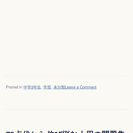
on
Posted in
中学3年生
,
学習
,
未分類
Leave a Comment
テ
ス
ト
70
点
台