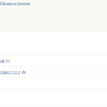
on
学習
Leave a Comment
70
点
代
か
ら
伸
び
悩
む
人
辞典
(1)
用
の
水印刷のブログ
(5)
問
題
集
（理
科）