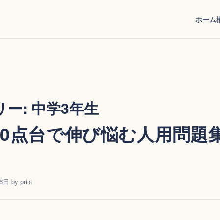
ホーム
リー:
中学3年生
70点台で伸び悩む人用問題
16日
by
print