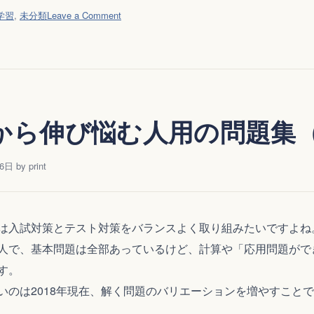
on
学習
,
未分類
Leave a Comment
テ
ス
ト
70
点
台
代から伸び悩む人用の問題集
で
伸
16日
by
print
び
悩
む
人
は入試対策とテスト対策をバランスよく取り組みたいですよね
用
人で、基本問題は全部あっているけど、計算や「応用問題がで
問
題
す。
集
いのは2018年現在、解く問題のバリエーションを増やすこと
（社
。