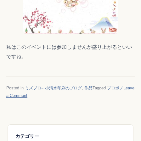
私はこのイベントには参加しませんが盛り上がるといい
ですね。
Posted in
ミズブロ− 小清水印刷のブログ
,
作品
Tagged
プロボノ
Leave
on
a Comment
ラ
ン
チ
ョ
ン
カテゴリー
マ