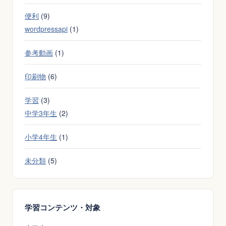
る
便利
(9)
印
象
wordpressapi
(1)
を
参考動画
(1)
変
え
印刷物
(6)
る。
学習
(3)
中学3年生
(2)
小学4年生
(1)
未分類
(5)
学習コンテンツ・対象