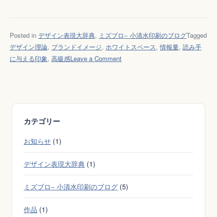
Posted in
デザイン表現大辞典
,
ミズブロ− 小清水印刷のブログ
Tagged
デザイン理論
,
ブランドイメージ
,
ホワイトスペース
,
情報量
,
読み手
on
に与える印象
,
高級感
Leave a Comment
余
白
を
工
夫
カテゴリー
し
て
お知らせ
(1)
読
み
デザイン表現大辞典
(1)
手
に
ミズブロ− 小清水印刷のブログ
(5)
与
作品
(1)
え