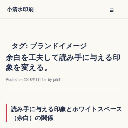
Skip
≡
小清水印刷
to
content
タグ:
ブランドイメージ
余白を工夫して読み手に与える印
象を変える。
Posted on
2018年1月1日
by
print
読み手に与える印象とホワイトスペース
（余白）の関係