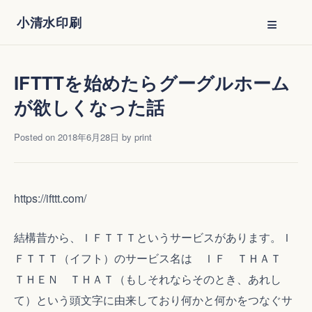
Skip
≡
小清水印刷
to
content
IFTTTを始めたらグーグルホーム
が欲しくなった話
Posted on
2018年6月28日
by
print
https://ifttt.com/
結構昔から、ＩＦＴＴＴというサービスがあります。Ｉ
ＦＴＴＴ（イフト）のサービス名は ＩＦ ＴＨＡＴ
ＴＨＥＮ ＴＨＡＴ（もしそれならそのとき、あれし
て）という頭文字に由来しており何かと何かをつなぐサ